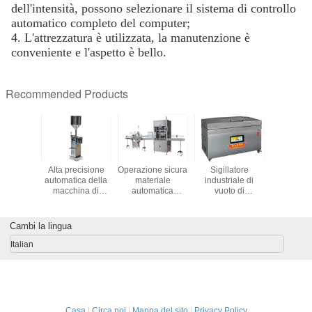
dell'intensità, possono selezionare il sistema di controllo
automatico completo del computer;
4. L'attrezzatura è utilizzata, la manutenzione è
conveniente e l'aspetto è bello.
Recommended Products
macchina
Alta precisione
Operazione sicura
Sigillatore
tagliat
atrice
automatica della
materiale
industriale di
congelat
icale
macchina di
automatica
vuoto di
della carn
ica 220V
rifornimento dei
dell'acciaio
stoccaggio
taglie
estazione
semi pneumatici
inossidabile della
dell'alimento,
congelata
abile
della
macchina di
macchina
carne dell
Cambi la lingua
metropolitana
rifornimento dei
specifica
inossid
della colla per il
grandi semi
dell'involucro di
Italian
materiale da
vuoto di
otturazione della
dimensione
pasta
Casa
|
Circa noi
|
Mappa del sito
|
Privacy Policy