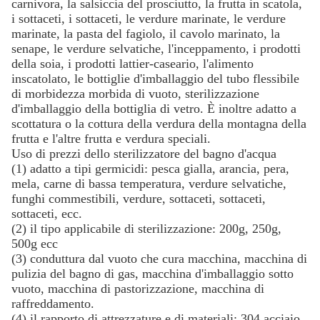
carnivora, la salsiccia del prosciutto, la frutta in scatola,
i sottaceti, i sottaceti, le verdure marinate, le verdure
marinate, la pasta del fagiolo, il cavolo marinato, la
senape, le verdure selvatiche, l'inceppamento, i prodotti
della soia, i prodotti lattier-caseario, l'alimento
inscatolato, le bottiglie d'imballaggio del tubo flessibile
di morbidezza morbida di vuoto, sterilizzazione
d'imballaggio della bottiglia di vetro. È inoltre adatto a
scottatura o la cottura della verdura della montagna della
frutta e l'altre frutta e verdura speciali.
Uso di prezzi dello sterilizzatore del bagno d'acqua
(1) adatto a tipi germicidi: pesca gialla, arancia, pera,
mela, carne di bassa temperatura, verdure selvatiche,
funghi commestibili, verdure, sottaceti, sottaceti,
sottaceti, ecc.
(2) il tipo applicabile di sterilizzazione: 200g, 250g,
500g ecc
(3) conduttura dal vuoto che cura macchina, macchina di
pulizia del bagno di gas, macchina d'imballaggio sotto
vuoto, macchina di pastorizzazione, macchina di
raffreddamento.
(4) il rapporto di attrezzature e di materiali: 304 acciaio